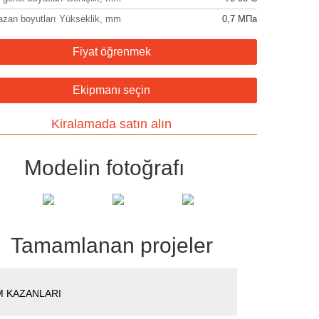
azan boyutları Yükseklik, mm
0,7 МПа
Fiyat öğrenmek
Ekipmanı seçin
Kiralamada satın alın
Modelin fotoğrafı
Tamamlanan projeler
M KAZANLARI