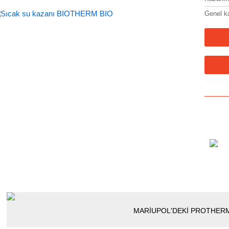
Genel k
MARİUPOL'DEKİ PROTHER