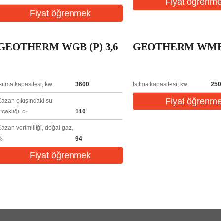
Fiyat öğrenm
Fiyat öğrenmek
GEOTHERM WGB (P) 3,6
GEOTHERM WMB 
Isıtma kapasitesi, kw
3600
Isıtma kapasitesi, kw
250
Fiyat öğrenm
Kazan çıkışındaki su
ıcaklığı, c◦
110
Kazan verimliliği, doğal gaz,
%
94
Fiyat öğrenmek