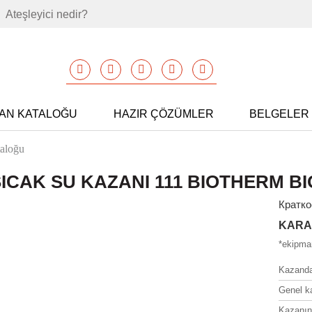
Ateşleyici nedir?
AN KATALOĞU
HAZIR ÇÖZÜMLER
BELGELER
taloğu
ICAK SU KAZANI 111 BIOTHERM BI
Кратко
KARA
*ekipman
Kazandan
Genel k
Kazanın