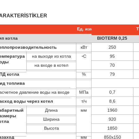
ARAKTERISTIKLER
Ед. изм.
Т
ип котла
BIOTERM 0,25
еплопроизводительность
кВт
250
емпература
на выходе из котла
◦С
95
оды
на входе в котел
70
ПД котла
%
79
ид топлива
асчетное давление воды на входе
МПа
0,7
асход воды через котел
т/ч
8,6
абаритный
Длина
мм
1960
азмеры
Ширина
920
отла
Высота
1850
азаход
мм
850х150