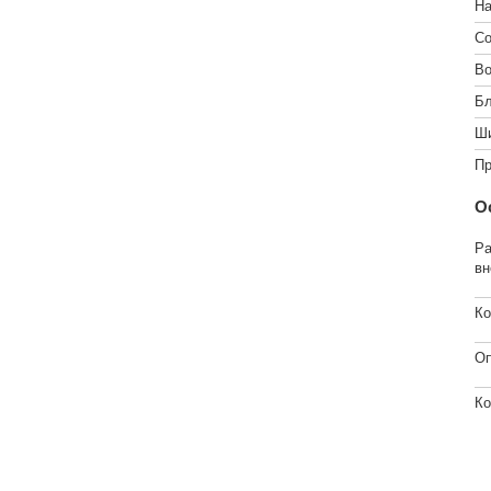
На
Со
Во
Бл
Ши
Пр
О
Ра
вн
Ко
Оп
Ко