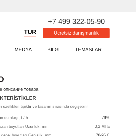
+7 499 322-05-90
TUR
Ücretsiz danışmanlık
MEDYA
BILGI
TEMASLAR
O
е описание товара
KTERISTIKLER
 özellikleri tipiktir ve tasarım sırasında değişebilir
 su akışı, t / h
79%
azan boyutları Uzunluk, mm
0,3 МПа
 genel boyutları Genişlik, mm
70-95 С