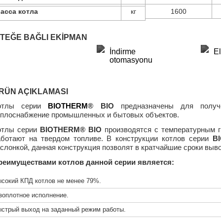
асса котла
кг
1600
STEĞE BAĞLI EKIPMAN
İndirme
El
otomasyonu
RÜN AÇIKLAMASI
отлы серии
BIOTHERM
®
BIO
предназначены для получ
еплоснабжение промышленных и бытовых объектов.
отлы серии
BIOTHERM® BIO
производятся с температурным г
аботают на твердом топливе. В конструкции котлов серии
B
слонкой, данная конструкция позволят в кратчайшие сроки выв
реимуществами котлов данной серии является:
сокий КПД котлов не менее 79%.
зоплотное исполнение.
стрый выход на заданный режим работы.