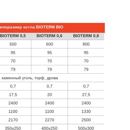
ипоразмер котла BIOTERM BIO
BIOTERM 0,5
BIOTERM 0,6
BIOTERM 0,8
500
600
800
95
95
95
70
70
70
79
79
79
каменный уголь, торф, дрова
0,7
0,7
0,7
17,5
20
27,5
2400
2400
2400
1100
1100
1330
2170
2270
2500
350х250
400х250
500х300