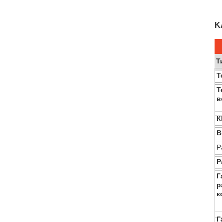
K
Т
Т
Т
в
К
В
Р
Р
Г
р
к
Г