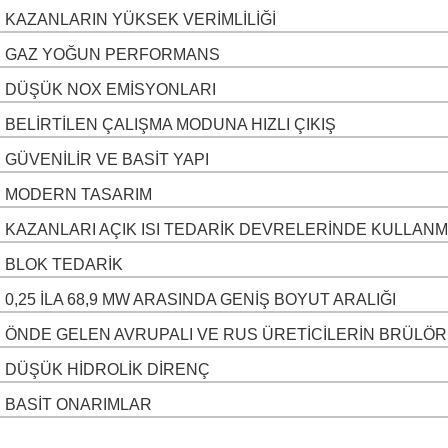
KAZANLARIN YÜKSEK VERIMLILIĞI
GAZ YOĞUN PERFORMANS
DÜŞÜK NOX EMISYONLARI
BELIRTILEN ÇALIŞMA MODUNA HIZLI ÇIKIŞ
GÜVENILIR VE BASIT YAPI
MODERN TASARIM
KAZANLARI AÇIK ISI TEDARIK DEVRELERINDE KULLANMA
BLOK TEDARIK
0,25 ILA 68,9 MW ARASINDA GENIŞ BOYUT ARALIĞI
ÖNDE GELEN AVRUPALI VE RUS ÜRETICILERIN BRÜLÖR
DÜŞÜK HIDROLIK DIRENÇ
BASIT ONARIMLAR