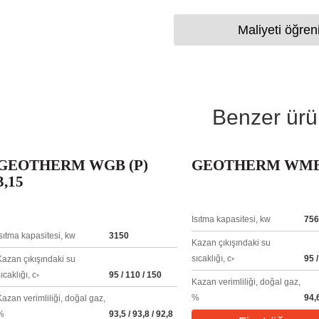
Maliyeti öğren
Benzer ürü
GEOTHERM WGB (P)
GEOTHERM WMB 
3,15
Isıtma kapasitesi, kw
756
Isıtma kapasitesi, kw
3150
Kazan çıkışındaki su
sıcaklığı, c◦
95 /
Kazan çıkışındaki su
ıcaklığı, c◦
95 / 110 / 150
Kazan verimliliği, doğal gaz,
%
94,6
Kazan verimliliği, doğal gaz,
%
93,5 / 93,8 / 92,8