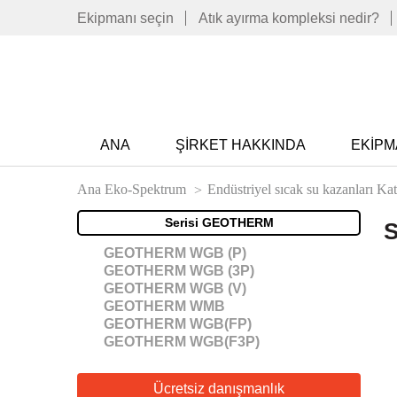
Ekipmanı seçin
Atık ayırma kompleksi nedir?
ANA
ŞIRKET HAKKINDA
EKIPM
Ana Eko-Spektrum
Endüstriyel sıcak su kazanları Ka
Serisi GEOTHERM
S
GEOTHERM WGB (P)
GEOTHERM WGB (3P)
GEOTHERM WGB (V)
GEOTHERM WMB
GEOTHERM WGB(FP)
GEOTHERM WGB(F3P)
Ücretsiz danışmanlık