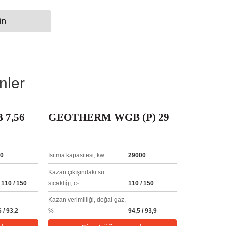
in
nler
7,56
GEOTHERM WGB (P) 29
0
Isıtma kapasitesi, kw
29000
Kazan çıkışındaki su
 110 / 150
sıcaklığı, c◦
110 / 150
Kazan verimliliği, doğal gaz,
 / 93,2
%
94,5 / 93,9