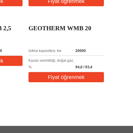
ek
Fiyat öğrenmek
2,5
GEOTHERM WMB 20
0
Isıtma kapasitesi, kw
20000
ek
Kazan verimliliği, doğal gaz,
%
94,6 / 93,4
Fiyat öğrenmek