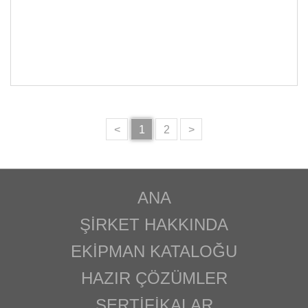
<
1
2
>
ANA
ŞIRKET HAKKINDA
EKIPMAN KATALOĞU
HAZIR ÇÖZÜMLER
SERTIFIKALAR