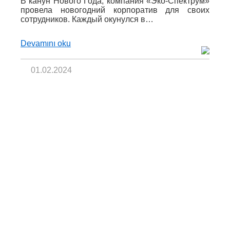
В канун Нового Года, компания «Эко-Спектрум»
провела новогодний корпоратив для своих
сотрудников. Каждый окунулся в…
Devamını oku
01.02.2024