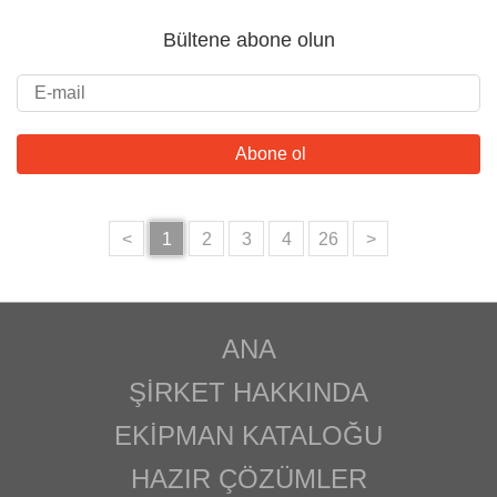
Bültene abone olun
<
1
2
3
4
26
>
ANA
ŞIRKET HAKKINDA
EKIPMAN KATALOĞU
HAZIR ÇÖZÜMLER