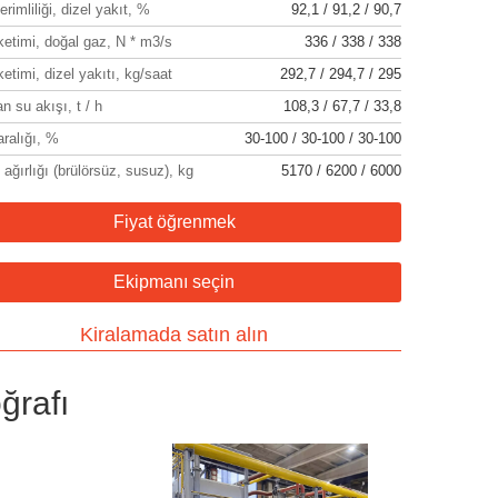
rimliliği, dizel yakıt, %
92,1 / 91,2 / 90,7
ketimi, doğal gaz, N * m3/s
336 / 338 / 338
ketimi, dizel yakıtı, kg/saat
292,7 / 294,7 / 295
 su akışı, t / h
108,3 / 67,7 / 33,8
aralığı, %
30-100 / 30-100 / 30-100
ağırlığı (brülörsüz, susuz), kg
5170 / 6200 / 6000
Fiyat öğrenmek
Ekipmanı seçin
Kiralamada satın alın
ğrafı