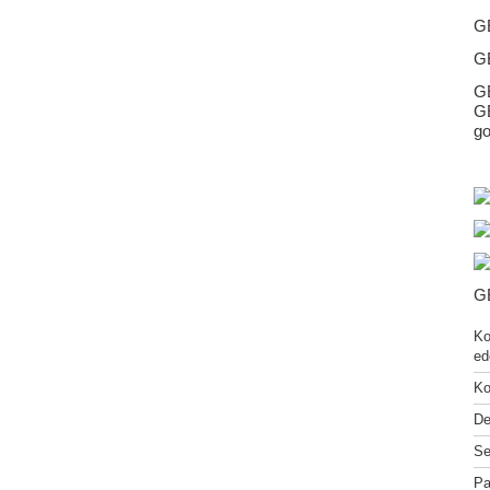
GE
GE
G
GE
go
GE
Ko
ed
Ko
De
Se
Pa