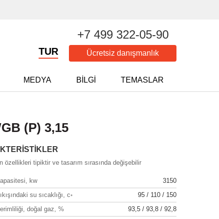
+7 499 322-05-90
TUR
Ücretsiz danışmanlık
MEDYA
BILGI
TEMASLAR
B (P) 3,15
KTERISTIKLER
 özellikleri tipiktir ve tasarım sırasında değişebilir
apasitesi, kw
3150
kışındaki su sıcaklığı, c◦
95 / 110 / 150
rimliliği, doğal gaz, %
93,5 / 93,8 / 92,8