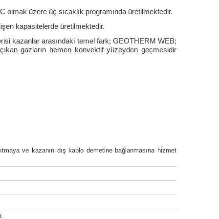
olmak üzere üç sıcaklık programında üretilmektedir.
n kapasitelerde üretilmektedir.
si kazanlar arasındaki temel fark; GEOTHERM WEB;
çıkan gazların hemen konvektif yüzeyden geçmesidir
dağıtmaya ve kazanın dış kablo demetine bağlanmasına hizmet
r.