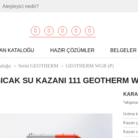
Ateşleyici nedir?
AN KATALOĞU
HAZIR ÇÖZÜMLER
BELGELER
taloğu
Serisi GEOTHERM
GEOTHERM WGB (P)
ICAK SU KAZANI 111 GEOTHERM WG
KARA
*ekipman
Isıtma k
Kazan çı
Kazan ve