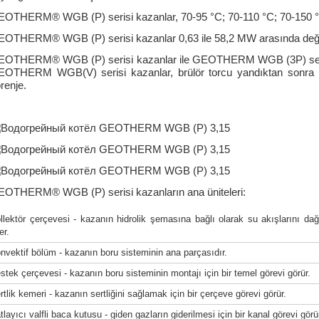
OTHERM® WGB (P) serisi kazanlar, 70-95 °C; 70-110 °C; 70-150 °C 
OTHERM® WGB (P) serisi kazanlar 0,63 ile 58,2 MW arasında değişe
EOTHERM® WGB (P) serisi kazanlar ile GEOTHERM WGB (3P) seri
OTHERM WGB(V) serisi kazanlar, brülör torcu yandıktan sonra 
renje.
OTHERM® WGB (P) serisi kazanların ana üniteleri:
llektör çerçevesi - kazanın hidrolik şemasına bağlı olarak su akışlarını 
er.
nvektif bölüm - kazanın boru sisteminin ana parçasıdır.
stek çerçevesi - kazanın boru sisteminin montajı için bir temel görevi görür.
rtlik kemeri - kazanın sertliğini sağlamak için bir çerçeve görevi görür.
tlayıcı valfli baca kutusu - giden gazların giderilmesi için bir kanal görevi görü