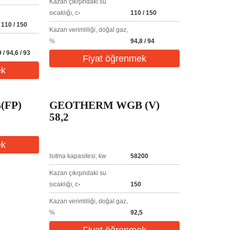
Kazan çıkışındaki su
sıcaklığı, c◦
110 / 150
 110 / 150
Kazan verimliliği, doğal gaz,
%
94,8 / 94
 / 94,6 / 93
Fiyat öğrenmek
ek
(FP)
GEOTHERM WGB (V)
58,2
ek
Isıtma kapasitesi, kw
58200
Kazan çıkışındaki su
sıcaklığı, c◦
150
Kazan verimliliği, doğal gaz,
%
92,5