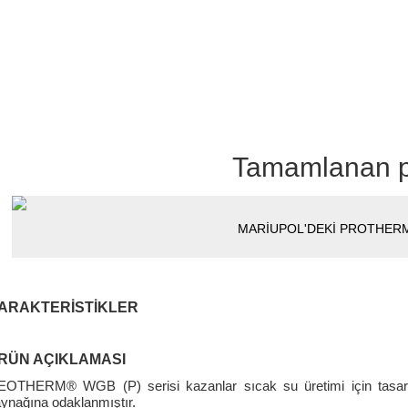
Tamamlanan p
MARİUPOL'DEKİ PROTHER
ARAKTERISTIKLER
RÜN AÇIKLAMASI
OTHERM® WGB (P) serisi kazanlar sıcak su üretimi için tasarlanm
ynağına odaklanmıştır.