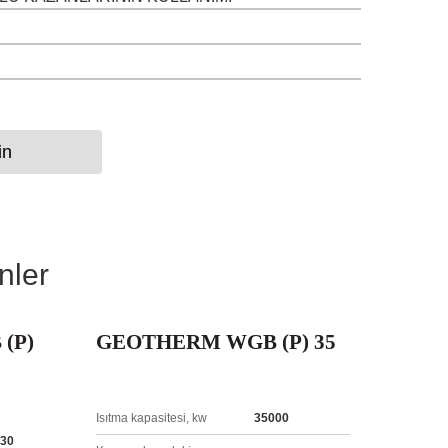
in
nler
(P)
GEOTHERM WGB (P) 35
Isıtma kapasitesi, kw
35000
30