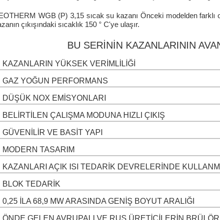
OTHERM WGB (P) 3,15 sıcak su kazanı Önceki modelden farklı ola
zanın çıkışındaki sıcaklık 150 ° C'ye ulaşır.
BU SERININ KAZANLARININ AVA
KAZANLARIN YÜKSEK VERIMLILIĞI
GAZ YOĞUN PERFORMANS
DÜŞÜK NOX EMISYONLARI
BELIRTILEN ÇALIŞMA MODUNA HIZLI ÇIKIŞ
GÜVENILIR VE BASIT YAPI
MODERN TASARIM
KAZANLARI AÇIK ISI TEDARIK DEVRELERINDE KULLANMA
BLOK TEDARIK
0,25 ILA 68,9 MW ARASINDA GENIŞ BOYUT ARALIĞI
ÖNDE GELEN AVRUPALI VE RUS ÜRETICILERIN BRÜLÖR