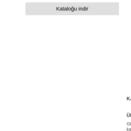
Kataloğu indir
K
Ü
GE
ka