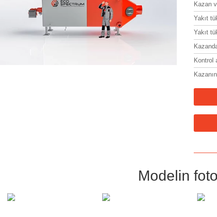
Kazan ve
Yakıt tü
Yakıt tü
Kazandan
Kontrol 
Kazanın 
Modelin foto