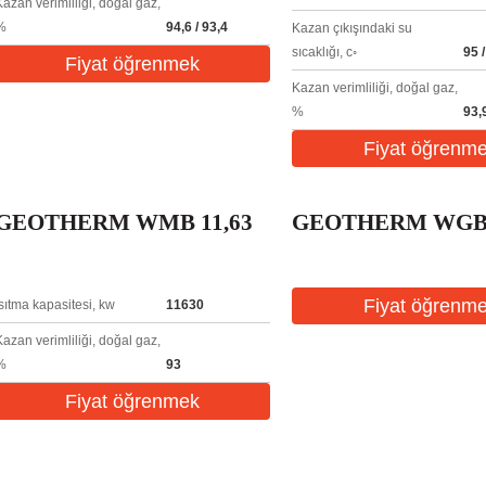
Kazan verimliliği, doğal gaz,
%
94,6 / 93,4
Kazan çıkışındaki su
sıcaklığı, c◦
95 /
Fiyat öğrenmek
Kazan verimliliği, doğal gaz,
%
93,9
Fiyat öğrenm
GEOTHERM WMB 11,63
GEOTHERM WGB
Fiyat öğrenm
Isıtma kapasitesi, kw
11630
Kazan verimliliği, doğal gaz,
%
93
Fiyat öğrenmek