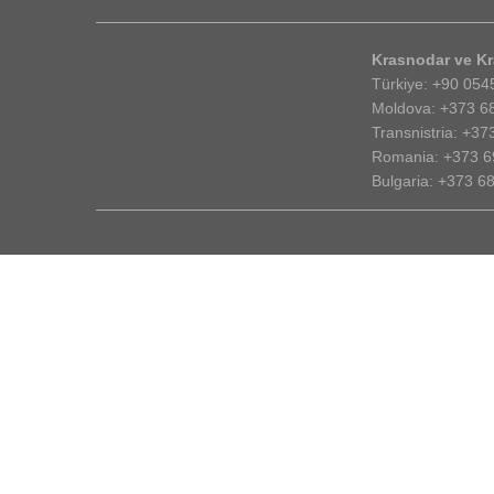
Krasnodar ve Kr
Türkiye: +90 054
Moldova: +373 68
Transnistria: +37
Romania: +373 6
Bulgaria: +373 6