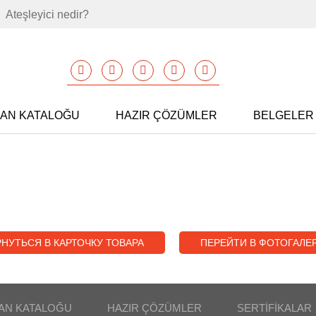
Ateşleyici nedir?
MAN KATALOĞU
HAZIR ÇÖZÜMLER
BELGELER
НУТЬСЯ В КАРТОЧКУ ТОВАРА
ПЕРЕЙТИ В ФОТОГАЛЕ
AN KATALOĞU
HAZIR ÇÖZÜMLER
SERTIFIKALAR