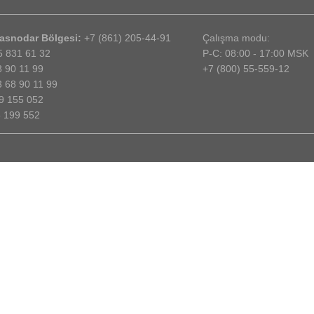
asnodar Bölgesi:
+7 (861) 205-44-91
Çalışma modu:
5 831 61 32
P-C: 08:00 - 17:00 MSK
 90 11 99
+7 (800) 55-559-12
3 68 90 11 99
9 155 052
8 199 552