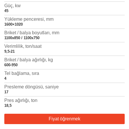
Güç, kw
45
Yükleme penceresi, mm
1600×1020
Briket / balya boyutları, mm
1100x850 / 1100х750
Verimlilik, ton/saat
9,5-21
Briket / balya ağırlığı, kg
600-950
Tel bağlama, sıra
4
Presleme döngüsü, saniye
17
Pres ağırlığı, ton
18,5
Fiyat öğrenmek