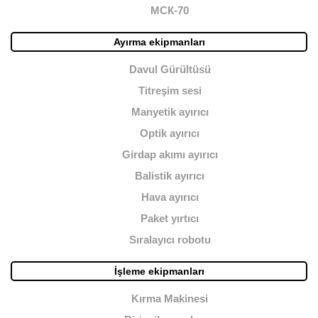
МСК-70
Ayırma ekipmanları
Davul Gürültüsü
Titreşim sesi
Manyetik ayırıcı
Optik ayırıcı
Girdap akımı ayırıcı
Balistik ayırıcı
Hava ayırıcı
Paket yırtıcı
Sıralayıcı robotu
İşleme ekipmanları
Kırma Makinesi