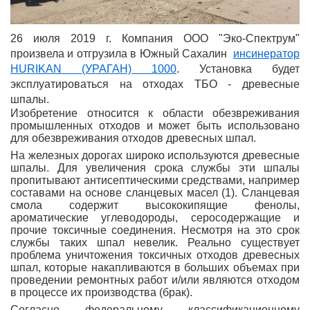
26 июля 2019 г. Компания ООО "Эко-Спектрум"
произвела и отгрузила в Южный Сахалин
инсинератор
HURIKAN (УРАГАН) 1000
. Установка будет
эксплуатироваться на отходах ТБО - древесные
шпалы.
Изобретение относится к области обезвреживания
промышленных отходов и может быть использовано
для обезвреживания отходов древесных шпал.
На железных дорогах широко используются древесные
шпалы. Для увеличения срока службы эти шпалы
пропитывают антисептическими средствами, например
составами на основе сланцевых масел (1). Сланцевая
смола содержит высококипящие фенолы,
ароматические углеводороды, серосодержащие и
прочие токсичные соединения. Несмотря на это срок
службы таких шпал невелик. Реально существует
проблема уничтожения токсичных отходов древесных
шпал, которые накапливаются в больших объемах при
проведении ремонтных работ и/или являются отходом
в процессе их производства (брак).
Согласно федеральному классификационному