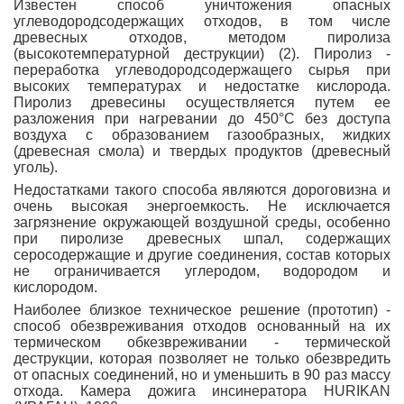
Известен способ уничтожения опасных
углеводородсодержащих отходов, в том числе
древесных отходов, методом пиролиза
(высокотемпературной деструкции) (2). Пиролиз -
переработка углеводородсодержащего сырья при
высоких температурах и недостатке кислорода.
Пиролиз древесины осуществляется путем ее
разложения при нагревании до 450°С без доступа
воздуха с образованием газообразных, жидких
(древесная смола) и твердых продуктов (древесный
уголь).
Недостатками такого способа являются дороговизна и
очень высокая энергоемкость. Не исключается
загрязнение окружающей воздушной среды, особенно
при пиролизе древесных шпал, содержащих
серосодержащие и другие соединения, состав которых
не ограничивается углеродом, водородом и
кислородом.
Наиболее близкое техническое решение (прототип) -
способ обезвреживания отходов основанный на их
термическом обкезвреживании - термической
деструкции, которая позволяет не только обезвредить
от опасных соединений, но и уменьшить в 90 раз массу
отхода. Камера дожига инсинератора HURIKAN