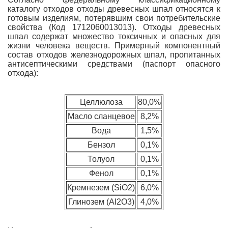
каталогу отходов отходы древесных шпал относятся к
готовым изделиям, потерявшим свои потребительские
свойства (Код 1712060013013). Отходы древесных
шпал содержат множество токсичных и опасных для
жизни человека веществ. Примерный компонентный
состав отходов железнодорожных шпал, пропитанных
антисептическими средствами (паспорт опасного
отхода):
Целлюлоза
80,0%
Масло сланцевое
8,2%
Вода
1,5%
Бензол
0,1%
Толуол
0,1%
Фенол
0,1%
Кремнезем (SiO2)
6,0%
Глинозем (Al2O3)
4,0%