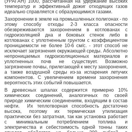
(УРАГАН) 1000, рассчитанная на удержание высоких
температур и эффективный дожиг отходящих газов
идеально справляется с образующимися газами.
Захоронении в земле на промышленных полигонах - по
этому способу отходы 2-3 класса опасности
обезвреживаются захоронением в котлованах с
гидроизоляцией дна и боковых стенок либо в
котлованах с уплотненным грунтом с коэффициентом
проницаемости не более 10-6 см/с. - этот способ не
исключает загрязнения окружающей среды. Абсолютно
непроницаемых гидроизоляционных материалов и
уплотненных почв не существует. Возможно
загрязнение почвы, прилегающей к месту захоронения,
а также воздушной среды из-за испарения летучих
компонентов. С увеличением времени захоронения
вероятность этих событий повышается.
В древесных шпалах содержится примерно 10%
химических соединений, аналогичных по своей
природе химическим соединениям, входящим в состав
нефти. Их теплотворная способность достаточно
высока, поэтому их термическая утилизация
практически без затратная, так как установка работает
с минимальным потреблением топлива и
электричества и себестоимость одной тонны таких