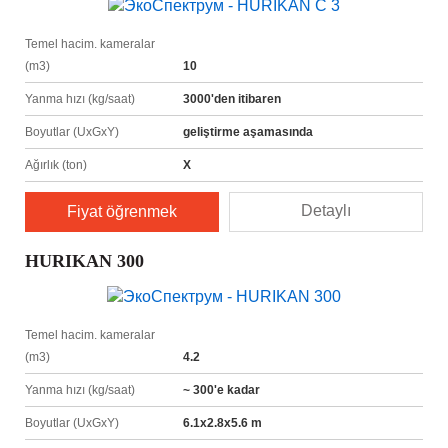
Temel hacim. kameralar
(m3)
10
Yanma hızı (kg/saat)
3000'den itibaren
Boyutlar (UxGxY)
geliştirme aşamasında
Ağırlık (ton)
X
Detaylı
Fiyat öğrenmek
HURIKAN 300
Temel hacim. kameralar
(m3)
4.2
Yanma hızı (kg/saat)
~ 300'e kadar
Boyutlar (UxGxY)
6.1х2.8х5.6 m