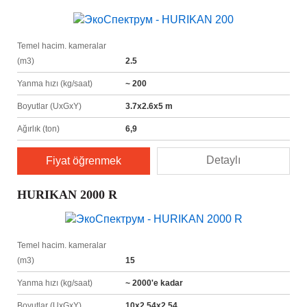
Temel hacim. kameralar
(m3)
2.5
Yanma hızı (kg/saat)
~ 200
Boyutlar (UxGxY)
3.7х2.6х5 m
Ağırlık (ton)
6,9
Detaylı
Fiyat öğrenmek
HURIKAN 2000 R
Temel hacim. kameralar
(m3)
15
Yanma hızı (kg/saat)
~ 2000'e kadar
Boyutlar (UxGxY)
10х2,54х2,54