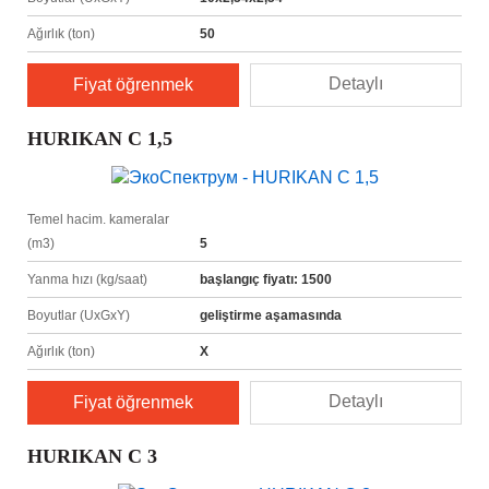
Ağırlık (ton)
50
Detaylı
Fiyat öğrenmek
HURIKAN C 1,5
Temel hacim. kameralar
(m3)
5
Yanma hızı (kg/saat)
başlangıç fiyatı: 1500
Boyutlar (UxGxY)
geliştirme aşamasında
Ağırlık (ton)
X
Detaylı
Fiyat öğrenmek
HURIKAN C 3