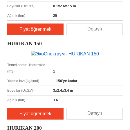
Boyutlar (UxGxY)
8.1x2.6x7.5 m
Ağırlık (ton)
25
Detaylı
Fiyat öğrenmek
HURIKAN 150
Temel hacim. kameralar
(m3)
1
Yanma hızı (kg/saat)
~ 150'ye kadar
Boyutlar (UxGxY)
3х2.4х3.4 m
Ağırlık (ton)
3.6
Detaylı
Fiyat öğrenmek
HURIKAN 200