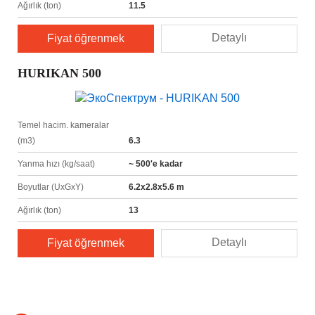
Ağırlık (ton)
11.5
Detaylı
Fiyat öğrenmek
HURIKAN 500
Temel hacim. kameralar
(m3)
6.3
Yanma hızı (kg/saat)
~ 500'e kadar
Boyutlar (UxGxY)
6.2х2.8х5.6 m
Ağırlık (ton)
13
Detaylı
Fiyat öğrenmek