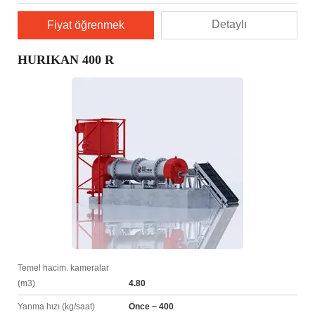
Detaylı
Fiyat öğrenmek
HURIKAN 400 R
Temel hacim. kameralar
(m3)
4.80
Yanma hızı (kg/saat)
Önce ~ 400