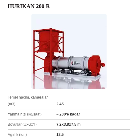
HURIKAN 200 R
Temel hacim. kameralar
(m3)
2.45
Yanma hızı (kg/saat)
~ 200'e kadar
Boyutlar (UxGxY)
7.2х3.8х7.5 m
Ağırlık (ton)
12.5